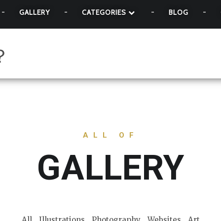
GALLERY
CATEGORIES
BLOG
？
ALL OF
GALLERY
All
Illustrations
Photography
Websites
Art