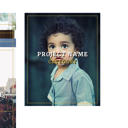
PROJECT NAME
E
CATEGORY
E
E
E
E